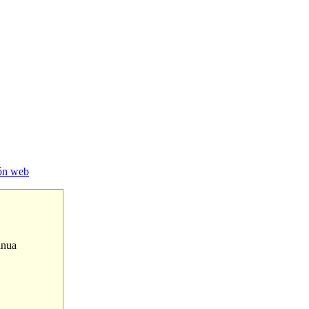
ión web
inua